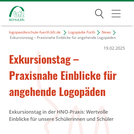
Suchen
logopaedieschule-fuerth.bfz.de
Logopädie Fürth
News
Traumberufe
Exkursionstag – Praxisnahe Einblicke für angehende Logopäden
19.02.2025
Wer wir sind
Exkursionstag –
Infos
Praxisnahe Einblicke für
Jobs
angehende Logopäden
Standorte
Exkursionstag in der HNO-Praxis: Wertvolle
Einblicke für unsere Schülerinnen und Schüler
News Archiv